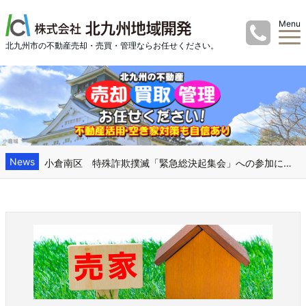
Menu
北九州市の不動産売却・売買・管理ならお任せください。
News
小倉南区 特殊詐欺撲滅「緊急総決起集会」への参加について
賃貸管理はお任せください 賃貸経営をフルサポート
実家じまい・相続不動産のお悩み、空き家も、気持ちも、そろそろ整理しませんか
「実家じまい」って、片づけだけの話だと思っていませんか？
相続した不動産の売却は直前より事前準備が大切 解体や家財整理も含めてトータルサポート